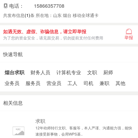
电话：
15866357708
共发布信息
(1)
条 所在地：山东 烟台 移动全球通卡
如遇无效、虚假、诈骗信息，请立即举报
举报
为了您的资金安全，请见面交易，切勿提前支付任何费用
快速导航
烟台求职
财务人员
计算机专业
文职
厨师
业务员
服务员
营业员
工人
司机
兼职
其他
相关信息
求职
12年幼师转行文职、客服等，本人严谨、沟通能力强，能快
速接受新事物，会用WPS基..