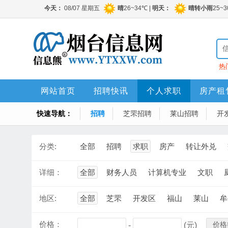
热
网站首页
招聘快讯
个人求职
房产租
快速导航：
招聘
芝罘招聘
莱山招聘
开
分类:
全部
招聘
求职
房产
转让外兑
详细：
全部
财务人员
计算机专业
文职
地区:
全部
芝罘
开发区
福山
莱山
牟
价格：
价格
-
(元)