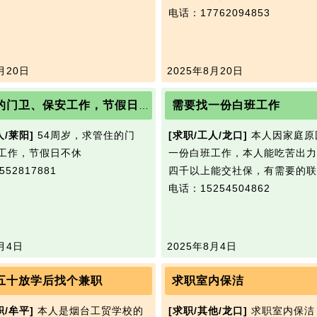
电话：17762094853
月20日
2025年8月20日
需要找一份白班工作
求管住的门卫、保安工作，节假日不休
人/莱阳]
54周岁，求管住的门
[求职/工人/龙口]
本人因家庭原
工作，节假日不休
一份白班工作，本人能吃苦出力
52817881
四千以上能交社保，有需要的联
电话：15254504862
月4日
2025年8月4日
五十放学后找个兼职
求职室内保洁
职/牟平]
本人是烟台工贸学校的
[求职/其他/龙口]
求职室内保洁