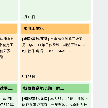
5月18日
水电工求职
体健康有过
[求职/其他/蓬莱]
水电综合维修工求职，
个稳定工
男39岁，11年工作经验，期望工资4---5
偷奸耍
k加社保
电话：18753563655
隆，…
3月23日
过零工。
找份靠谱能长期干的工
，放假时
[求职/其他/龙口]
本人35。b2证，押运上
781263
岗证叉车证都有，十年驾龄。找份附近长