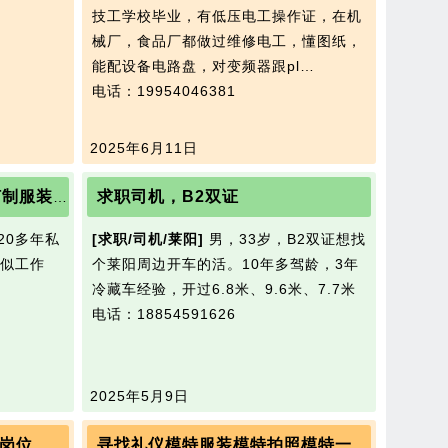
技工学校毕业，有低压电工操作证，在机
械厂，食品厂都做过维修电工，懂图纸，
能配设备电路盘，对变频器跟pl…
电话：19954046381
2025年6月11日
求职司机，B2双证
求职本人干过20多年私人订制服装加工，现求职一份类似工作
20多年私
[求职/司机/莱阳]
男，33岁，B2双证想找
似工作
个莱阳周边开车的活。10年多驾龄，3年
冷藏车经验，开过6.8米、9.6米、7.7米
电话：18854591626
2025年5月9日
岗位
寻找礼仪模特服装模特拍照模特一类职业