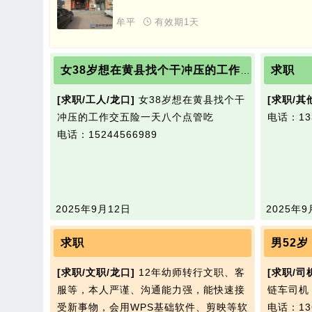
牟平
有效期1天
求职
女38岁想在黄县找个干冲压的工作交五险一天八个点管吃
[求职/工人/龙口]
女38岁想在黄县找个干
[求职/其
冲压的工作交五险一天八个点管吃
电话：133
电话：15244566989
2025年9月12日
2025年9
求职
男52
[求职/文职/龙口]
12年幼师转行文职、客
[求职/司
服等，本人严谨、沟通能力强，能快速接
链车司机
受新事物，会用WPS基础软件、剪映等软
电话：136