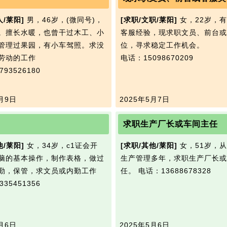
人/莱阳]
男，46岁，(微同号)，
[求职/文职/莱阳]
女，22岁，
。擅长水暖，也曾干过木工、小
客服经验，现求职文员、前台或
管理过果园，有小车驾照。求没
位，寻求稳定工作机会。
劳动的工作
电话：15098670209
93526180
月9日
2025年5月7日
求职生产厂长或车间主任
他/莱阳]
女，34岁，c1证会开
[求职/其他/莱阳]
女，51岁，
脑的基本操作，制作表格，做过
生产管理多年，求职生产厂长或
勤，保管，求文员或内勤工作
任。
电话：13688678328
35451356
月6日
2025年5月6日