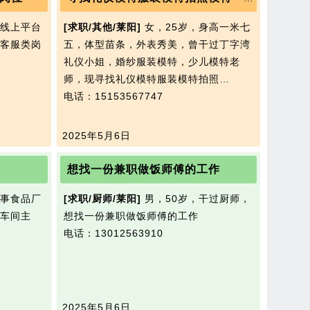
有线上平台
[求职/其他/莱阳]
女，25岁，身高一米七
客服类岗
五，体型苗条，外表秀美，曾干过丁字湾
礼仪小姐，婚纱服装模特，少儿模特老
师，现寻找礼仪模特服装模特拍照…
电话：15153567747
2025年5月6日
想找一份兼职做饭师傅的工作
从事食品厂
[求职/厨师/莱阳]
男，50岁，干过厨师，
车间主
想找一份兼职做饭师傅的工作
电话：13012563910
2025年5月6日