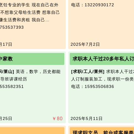
烹饪专业的学生 现在自己在外
电话：13220930172
 不想靠父母给生活费 想靠自己
赚生活费和房租 我自己…
53537393
月17日
2025年7月2日
中家教
职/莱山]
英语，数学，历史都能
[求职/工人/莱州]
求职本人干过
辅导班讲课经历
人订制服装加工，现求职一份类
53582351
电话：15953506836
月25日
￥
80
2025年5月11日
现求职文员、前台或客服类