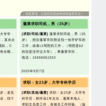
信息置顶 - 让您的信息始终保持超高关注！
蓬莱求职司机，男（35岁）
，大专学
[求职/司机/蓬莱]
蓬莱求职司机，男（35
年，某央企
岁），想在蓬莱市区附近找一份开铲车的
团队，C
工作，或者c1驾照的工作，（驾照是b2
有全顺…
的但是没开过大车），离蓬莱市区…
电话：15656061553
2025年9月7日
求职：女23岁，大学专科学历
2岁，老实
[求职/其他/蓬莱]
求职：女23岁，大学专
业，找个
科学历，刚毕业1年左右，蓬莱本地人，
求职文员类工作，有相关工作经验。（饭