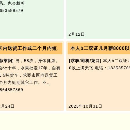
系。也会裁剪
53589579
2月12日
本人b二双证儿月薪8000
求职市区内送货工作或二个月内短期其它工作
他/莱阳]
男，58岁，身体健康。
[求职/司机/龙口]
本人b二双证儿
会计十年，水果批发17年，自有
0以上满天飞
电话：18353576
1.5吨货车，求职市区内送货工
个月内短期其它工作。不…
64557869
2月24日
2025年10月31日