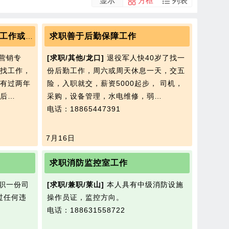
显示
方框
列表
求职善于后勤保障工作
找一份长期稳定的后勤文员工作或者教师工作
营销专
[求职/其他/龙口]
退役军人快40岁了找一
找工作，
份后勤工作，周六或周天休息一天，交五
有过两年
险，入职就交，薪资5000起步， 司机，
后…
采购，设备管理，水电维修，弱…
电话：18865447391
7月16日
求职消防监控室工作
职一份司
[求职/兼职/莱山]
本人具有中级消防设施
过任何违
操作员证，监控方向。
电话：188631558722