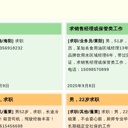
求销售经理或保管类工作
他/海阳]
求职
[求职/业务员/莱阳]
男，51岁
56918232
历，某知名食用油区域经理13
品牌饮用水区域经理6年，带过
证，求销售经理或保管类工作，
电话：15098570899
月9日
2025年9月8日
岁，求职
男，22岁求职
机/蓬莱]
男52岁，求职，长途冷
[求职/其他/蓬莱]
求职：男，2
！箱货司机，驾驶经验丰富！
稳重，不会耍心眼，厨师专业毕
15456688
长期稳定交社保的工作