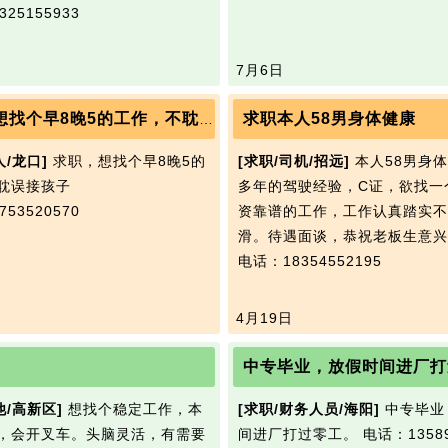
25155933
7月6日
求职本人58男身体健康
求职，想找个早8晚5的工作，不耽误接孩子
人/龙口]
求职，想找个早8晚5的
[求职/司机/招远]
本人58男身
耽误接孩子
多年的驾驶经验，C证，欲找一
53520570
资靠谱的工作，工作认真踏实不
滑。待遇面谈，恭祝老板生意兴
电话：18354552195
4月19日
中专毕业，放假时间进厂打
他/高新区]
想找个稳定工作，本
[求职/财务人员/海阳]
中专毕业
，会开叉车。头脑灵活，有需要
间进厂打过零工。
电话：13589