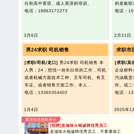
任初高中英语、成人英语的培训。
的老板联
电话：18863172273
电话：156
3月6日
2月21日
男24求职 司机销售
[求职/司机/龙口]
男24求职 司机销售 本
[求职/其
人男，24，想找一份长白班的工作，司机
企业材料
或者机械方面技术工种、叉车司机、有叉
汽油载货
车证。或者销售方面工作。本人…
作。或二
电话：13365354402
电话：138
1月4日
2025年1
置顶信息随机展示
[招聘]老滋味火锅诚聘优秀员工
老滋味火锅诚聘优秀员工，不要暑假工