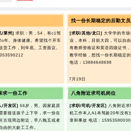
机/莱州]
求职：男，54，有c1驾
[求职/其他/龙口]
大学学的市场
2o年。身体健康。希望找个开车
业，本科，目前大四，可以自由
送货工作，到年底。工资面议。
有教师资格证和英语四级证书，
53590212
教学经验，想找一份长期稳定的
电话：13884648698
7月19日
亲求一份工作
八角附近求司机岗位
人/开发区]
56岁，男。因家庭原
[求职/司机/开发区]
八角附近求
需要接送孩子上下学，求一份在
机工作本人A1本驾龄20年没有
区古现周边附近，早八晚五或者
章和事故
电话：15953580030
自由的大龄工工作。