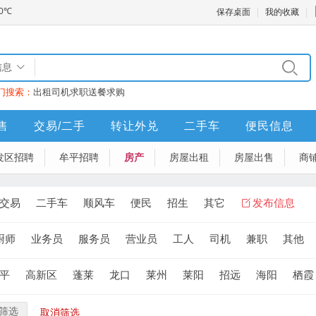
保存桌面
我的收藏
信息
门搜索：
出租
司机
求职
送餐
求购
售
交易/二手
转让外兑
二手车
便民信息
发区招聘
牟平招聘
房产
房屋出租
房屋出售
商
交易
二手车
顺风车
便民
招生
其它
发布信息
厨师
业务员
服务员
营业员
工人
司机
兼职
其他
平
高新区
蓬莱
龙口
莱州
莱阳
招远
海阳
栖霞
筛选
取消筛选