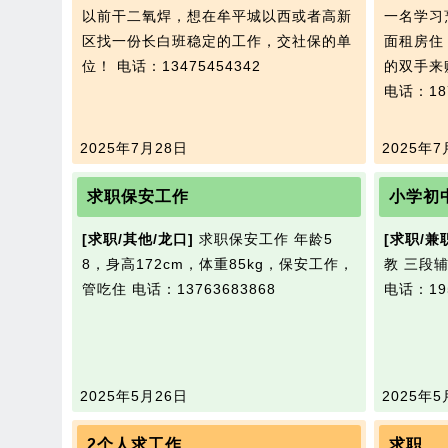
以前干二氧焊，想在牟平城以西或者高新
一名学习
区找一份长白班稳定的工作，交社保的单
面租房住
位！
电话：13475454342
的双手来
电话：187
2025年7月28日
2025年7
求职保安工作
小学初
[求职/其他/龙口]
求职保安工作 年龄5
[求职/兼
8，身高172cm，体重85kg，保安工作，
教 三段
管吃住
电话：13763683868
电话：195
2025年5月26日
2025年5
2个人求工作
求职