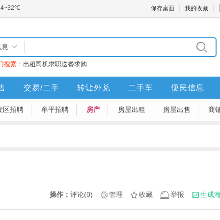
保存桌面
我的收藏
信息
门搜索：
出租
司机
求职
送餐
求购
售
交易/二手
转让外兑
二手车
便民信息
发区招聘
牟平招聘
房产
房屋出租
房屋出售
商
操作：
评论(0)
管理
收藏
举报
生成