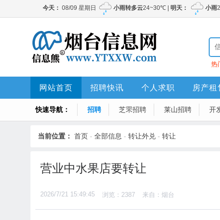
热
网站首页
招聘快讯
个人求职
房产租
快速导航：
招聘
芝罘招聘
莱山招聘
开
当前位置：
首页
-
全部信息
-
转让外兑
-
转让
营业中水果店要转让
2026/7/21 15:49:45
浏览：2387
来自：烟台