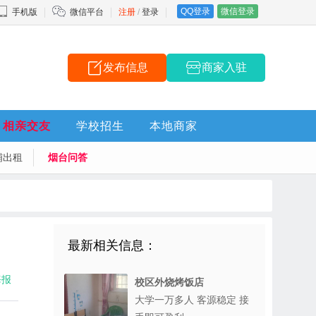
QQ登录
微信登录
手机版
微信平台
注册
/
登录
发布信息
商家入驻
相亲交友
学校招生
本地商家
铺出租
烟台问答
最新相关信息：
海报
校区外烧烤饭店
大学一万多人 客源稳定 接