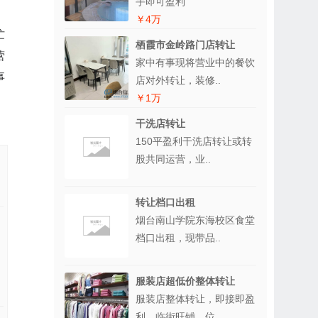
手即可盈利
￥4万
忙
栖霞市金岭路门店转让
营
家中有事现将营业中的餐饮
事
店对外转让，装修..
￥1万
干洗店转让
150平盈利干洗店转让或转
股共同运营，业..
转让档口出租
烟台南山学院东海校区食堂
档口出租，现带品..
服装店超低价整体转让
服装店整体转让，即接即盈
利，临街旺铺，位..