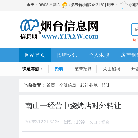
热
网站首页
招聘快讯
个人求职
房产租
快速导航：
招聘
芝罘招聘
莱山招聘
开
当前位置：
首页
-
全部信息
-
转让外兑
-
转让
南山一经营中烧烤店对外转让
2026/2/12 21:37:25
浏览：1599
来自：烟台