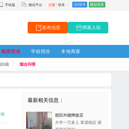
QQ登录
微信登录
手机版
微信平台
注册
/
登录
发布信息
商家入驻
相亲交友
学校招生
本地商家
铺出租
烟台问答
最新相关信息：
海报
校区外烧烤饭店
大学一万多人 客源稳定 接