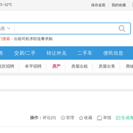
保存桌面
我的收藏
信息
门搜索：
出租
司机
求职
送餐
求购
售
交易/二手
转让外兑
二手车
便民信息
发区招聘
牟平招聘
房产
房屋出租
房屋出售
商
操作：
评论(0)
管理
收藏
举报
生成