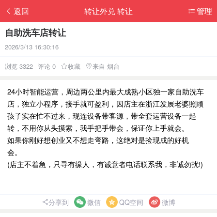
返回
转让外兑 转让
管理
自助洗车店转让
2026/3/13 16:30:16
浏览 3322
评论 0
收藏
来自 烟台
24小时智能运营，周边两公里内最大成熟小区独一家自助洗车
店，独立小程序，接手就可盈利，因店主在浙江发展老婆照顾
孩子实在忙不过来，现连设备带客源，带全套运营设备一起
转，不用你从头摸索，我手把手带会，保证你上手就会。
如果你刚好想创业又不想走弯路，这绝对是捡现成的好机
会。
(店主不着急，只寻有缘人，有诚意者电话联系我，非诚勿扰!)
分享到
微信
QQ空间
微博