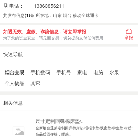
电话：
13863856211
共发布信息
(1)
条 所在地：山东 烟台 移动全球通卡
如遇无效、虚假、诈骗信息，请立即举报
举报
为了您的资金安全，请见面交易，切勿提前支付任何费用
快速导航
烟台交易
手机数码
手机号
家电
电脑
水果
个人物品
其它
相关信息
尺寸定制回弹棉床垫/..
全新烟台蓬莱定制回弹棉床垫/榻榻米垫/飘窗垫/学生垫 材质:
高品质回弹棉，睡感..