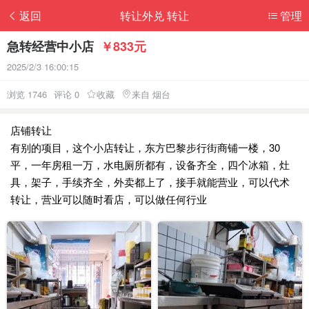
返回
转让外兑 转让
管理
急转经营中小店
￥833元
2025/2/3 16:00:15
浏览 1746
评论 0
收藏
来自 烟台
店铺转让
有别的项目，这个小店转让，东方巴黎步行街商铺一楼，30
平，一年房租一万，水电厕所都有，设备齐全，四个冰箱，灶
具，架子，手续齐全，外卖都上了，接手就能营业，可以代术
转让，营业可以随时看店，可以做任何行业