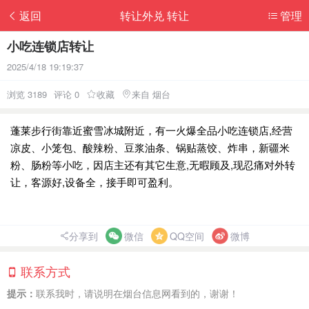
返回
转让外兑 转让
管理
小吃连锁店转让
2025/4/18 19:19:37
浏览 3189
评论 0
收藏
来自 烟台
蓬莱步行街靠近蜜雪冰城附近，有一火爆全品小吃连锁店,经营
凉皮、小笼包、酸辣粉、豆浆油条、锅贴蒸饺、炸串，新疆米
粉、肠粉等小吃，因店主还有其它生意,无暇顾及,现忍痛对外转
让，客源好,设备全，接手即可盈利。
分享到
微信
QQ空间
微博
联系方式
提示：
联系我时，请说明在烟台信息网看到的，谢谢！