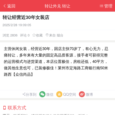
返回
转让外兑 转让
管理
转让经营近30年女装店
2025/2/28 19:09:05
浏览 2836
评论 0
收藏
来自 烟台
主营休闲女装，经营近30年，因店主快70岁了，有心无力，忍
痛转让，多年来有大量的固定高品质客源，接手者可获得完整
的运营模式与进货渠道，本店位置极佳，房租还低，40平方，
做其他生意也可，已装修极佳！莱州市定海路工商银行南50米
路西【众信尚品】
分享到
微信
QQ空间
微博
联系方式